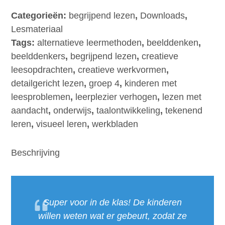
anders
Categorieën:
begrijpend lezen
,
Downloads
,
aanpakken
Lesmateriaal
met
Tags:
alternatieve leermethoden
,
beelddenken
,
-
beelddenkers
,
begrijpend lezen
,
creatieve
Teken
leesopdrachten
,
creatieve werkvormen
,
wat
detailgericht lezen
,
groep 4
,
kinderen met
je
leesproblemen
,
leerplezier verhogen
,
lezen met
leest
aandacht
,
onderwijs
,
taalontwikkeling
,
tekenend
(E4
leren
,
visueel leren
,
werkbladen
leesniveau)
aantal
Beschrijving
Super voor in de klas! De kinderen
willen weten wat er gebeurt, zodat ze