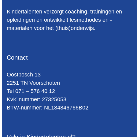
Kindertalenten verzorgt coaching, trainingen en
opleidingen en ontwikkelt lesmethodes en -
materialen voor het (thuis)onderwijs.
Contact
Oost­bosch 13
2251 TN Voorschoten
Tel 071 – 576 40 12
KvK-nummer: 27325053
BTW-num­mer: NL184846766B02
Volg je Kindertalenten al?