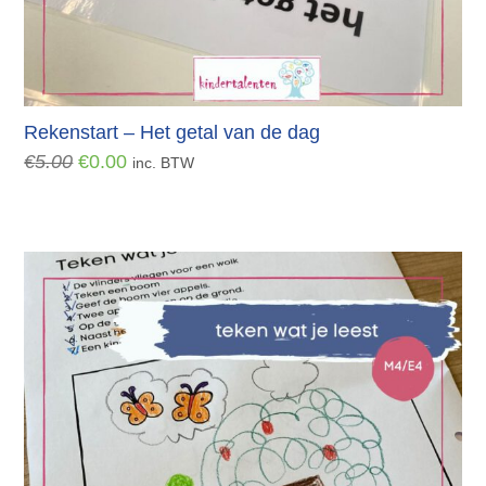
Rekenstart – Het getal van de dag
Oorspronkelijke
Huidige
€
5.00
€
0.00
inc. BTW
prijs
prijs
was:
is:
€5.00.
€0.00.