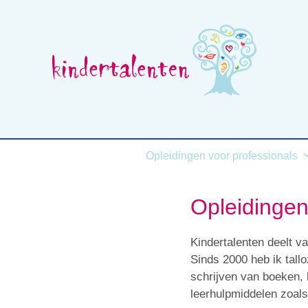
Skip
to
content
Wat is beelddenken
Opleidingen voor professionals
Opleidingen
Kindertalenten deelt v
Sinds 2000 heb ik tall
schrijven van boeken, 
leerhulpmiddelen zoals