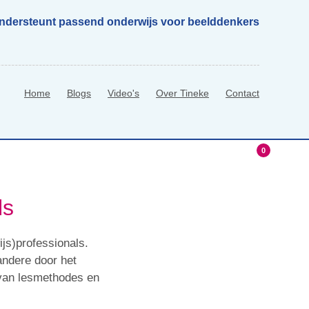
ondersteunt passend onderwijs voor beelddenkers
Home
Blogs
Video's
Over Tineke
Contact
0
hop
0 Items
ls
js)professionals.
andere door het
 van lesmethodes en