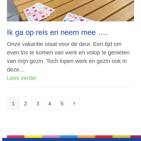
Ik ga op reis en neem mee ….
Onze vakantie staat voor de deur. Een tijd om
even los te komen van werk en volop te genieten
van mijn gezin. Toch lopen werk en gezin ook in
deze…
Lees verder
Page
Page
Page
Page
Page
Next
1
2
3
4
5