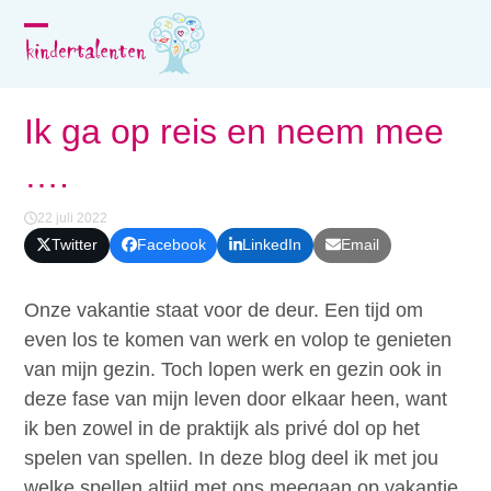
Skip
to
Open
Close
content
mobile
mobile
menu
menu
Ik ga op reis en neem mee
….
22 juli 2022
Twitter
Facebook
LinkedIn
Email
Onze vakantie staat voor de deur. Een tijd om
even los te komen van werk en volop te genieten
van mijn gezin. Toch lopen werk en gezin ook in
deze fase van mijn leven door elkaar heen, want
ik ben zowel in de praktijk als privé dol op het
spelen van spellen. In deze blog deel ik met jou
welke spellen altijd met ons meegaan op vakantie.