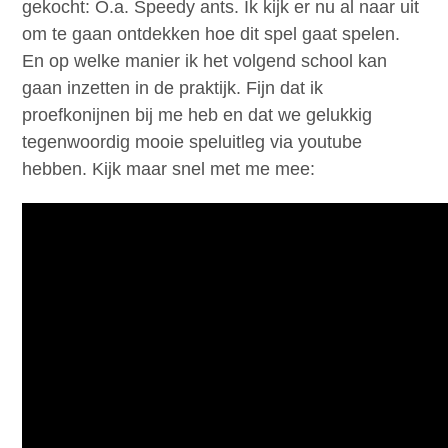
gekocht: O.a. Speedy ants. Ik kijk er nu al naar uit
om te gaan ontdekken hoe dit spel gaat spelen.
En op welke manier ik het volgend school kan
gaan inzetten in de praktijk. Fijn dat ik
proefkonijnen bij me heb en dat we gelukkig
tegenwoordig mooie speluitleg via youtube
hebben. Kijk maar snel met me mee: