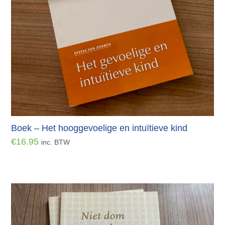
Boek – Het hooggevoelige en intuïtieve kind
€
16.95
inc. BTW