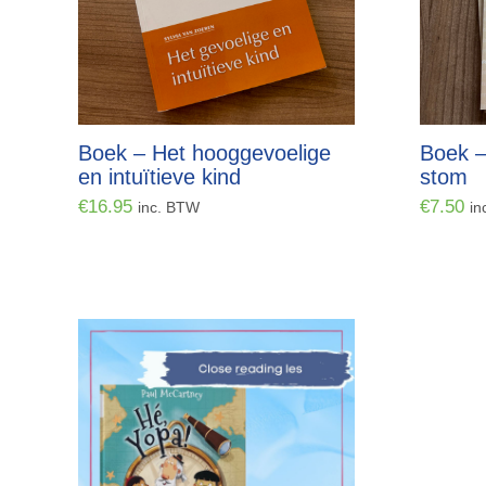
Boek – Het hooggevoelige
Boek –
en intuïtieve kind
stom
€
16.95
€
7.50
inc. BTW
in