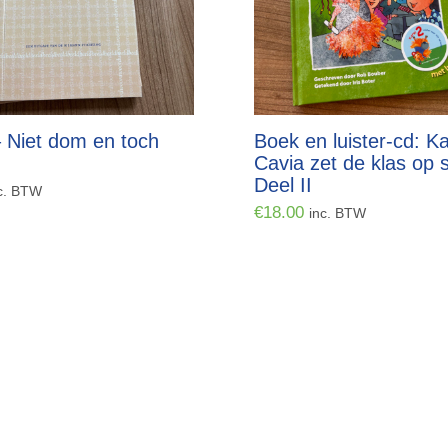
 Niet dom en toch
Boek en luister-cd: Ka
Cavia zet de klas op s
Deel II
c. BTW
€
18.00
inc. BTW