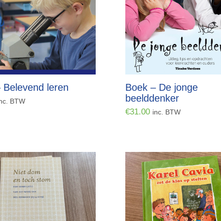
 Belevend leren
Boek – De jonge
beelddenker
inc. BTW
€
31.00
inc. BTW