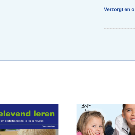
Verzorgt en 
Begeleiding scholen
Voor ouders van beelddenkers
Webs