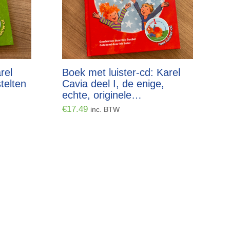
rel
Boek met luister-cd: Karel
telten
Cavia deel I, de enige,
echte, originele…
€
17.49
inc. BTW