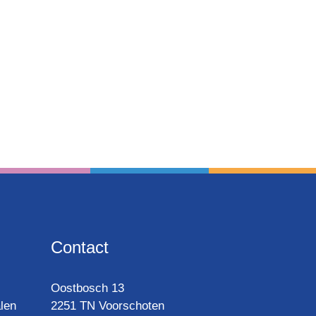
Contact
Oost­bosch 13
len
2251 TN Voorschoten