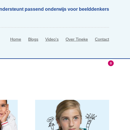
ondersteunt passend onderwijs voor beelddenkers
Home
Blogs
Video's
Over Tineke
Contact
0
hop
0 Items