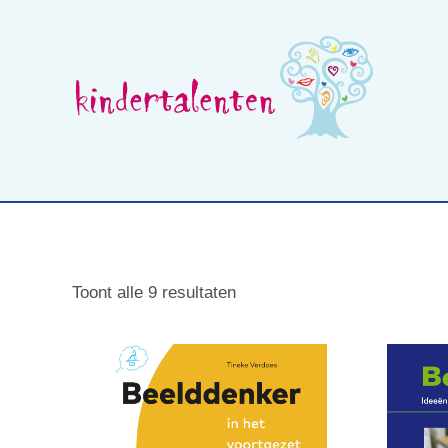
Skip
to
content
Wat is beelddenken
Opleidingen voor professionals
Toont alle 9 resultaten