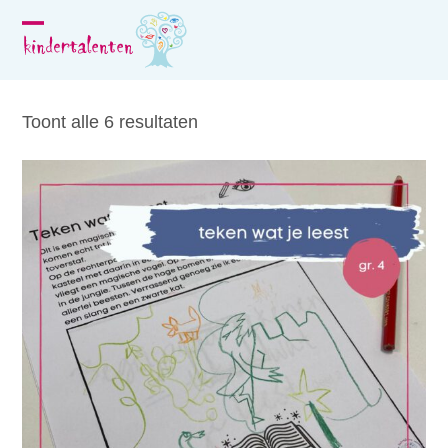
Skip
to
Open
Close
content
mobile
mobile
menu
menu
Toont alle 6 resultaten