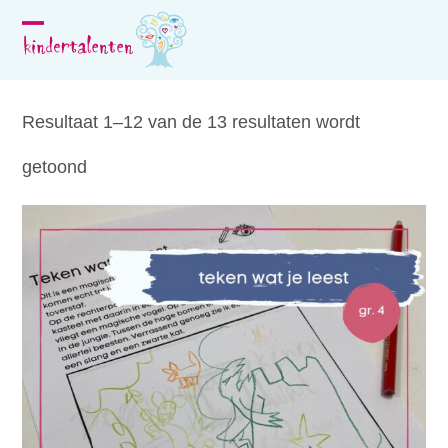
Skip
to
Open
Close
content
mobile
mobile
menu
menu
Resultaat 1–12 van de 13 resultaten wordt
getoond