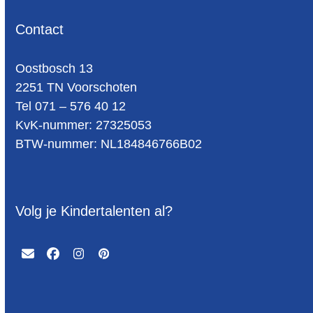
Contact
Oost­bosch 13
2251 TN Voorschoten
Tel 071 – 576 40 12
KvK-nummer: 27325053
BTW-num­mer: NL184846766B02
Volg je Kindertalenten al?
Email
Facebook
Instagram
Pinterest