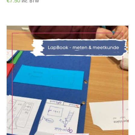
€
7.50
inc. BTW