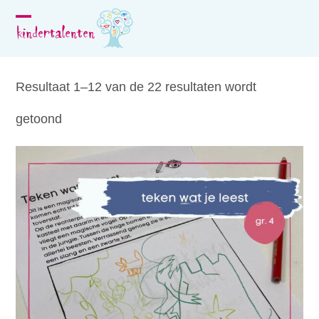
Skip
to
Open
Close
content
mobile
mobile
menu
menu
Resultaat 1–12 van de 22 resultaten wordt
getoond