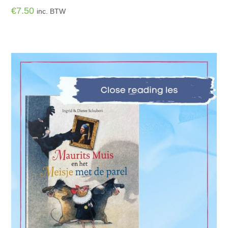
€
7.50
inc. BTW