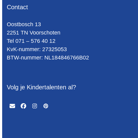
Contact
Oost­bosch 13
2251 TN Voorschoten
Tel 071 – 576 40 12
KvK-nummer: 27325053
BTW-num­mer: NL184846766B02
Volg je Kindertalenten al?
Email
Facebook
Instagram
Pinterest