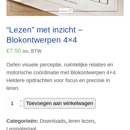
“Lezen” met inzicht –
Blokontwerpen 4×4
€
7.50
inc. BTW
Oefen visuele perceptie, ruimtelijke relaties en
motorische coördinatie met Blokontwerpen 4×4.
Heldere opdrachten voor focus en precisie in
leren.
“Lezen”
Toevoegen aan winkelwagen
met
inzicht
Categorieën:
Downloads
,
leren lezen
,
–
Lesmateriaal