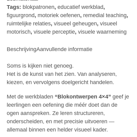
Blokontwerpen
Tags:
blokpatronen
,
educatief werkblad
,
4x4
figuurgrond
,
motoriek oefenen
,
remedial teaching
,
aantal
ruimtelijke relaties
,
visueel geheugen
,
visueel
motorisch
,
visuele perceptie
,
visuele waarneming
Beschrijving
Aanvullende informatie
Soms is kijken niet genoeg.
Het is de kunst van het zien. Van analyseren,
kiezen, en vervolgens doelgericht handelen.
Met de werkbladen
“Blokontwerpen 4×4”
geef je
leerlingen een oefening die méér doet dan de
ogen aanspreken. Ze leren structureren,
onderscheiden, en met precisie uitvoeren —
allemaal binnen een helder visueel kader.