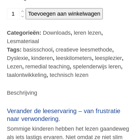
Lezen
Toevoegen aan winkelwagen
met
zaklamp-
Categorieën:
Downloads
,
leren lezen
,
lezen
Lesmateriaal
(met
Tags:
basisschool
,
creatieve leesmethode
,
ei-
Dyslexie
,
kinderen
,
leeskilometers
,
leesplezier
,
woorden)
Lezen
,
remedial teaching
,
spelenderwijs leren
,
aantal
taalontwikkeling
,
technisch lezen
Beschrijving
Verander de leeservaring – van frustratie
naar verwondering.
Sommige kinderen hebben het lezen gaandeweg
als iets lastigs ervaren. Niet omdat ze niet slim