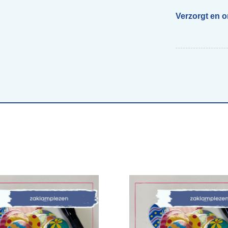
Verzorgt en 
Begeleiding scholen
Voor ouders van beelddenkers
Webs