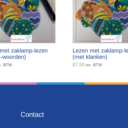
met zaklamp-lezen
Lezen met zaklamp-l
i-woorden)
(met klanken)
€
7.50
c. BTW
inc. BTW
Contact