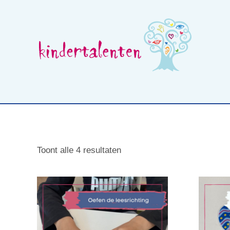
Skip
to
content
Wat is beelddenken
Opleidingen voor professionals
Toont alle 4 resultaten