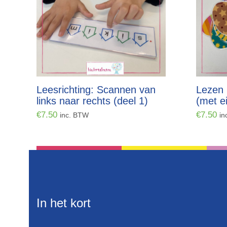
Leesrichting: Scannen van
Lezen 
links naar rechts (deel 1)
(met e
€
7.50
€
7.50
inc. BTW
in
In het kort