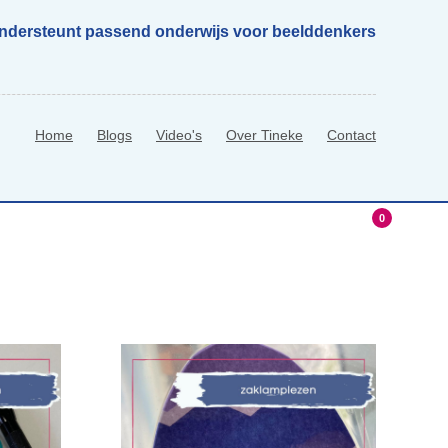
ondersteunt passend onderwijs voor beelddenkers
Home
Blogs
Video's
Over Tineke
Contact
0
hop
0 Items