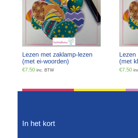
Lezen met zaklamp-lezen
Lezen 
(met ei-woorden)
(met k
€
7.50
€
7.50
inc. BTW
in
In het kort