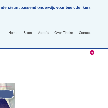
ondersteunt passend onderwijs voor beelddenkers
Home
Blogs
Video's
Over Tineke
Contact
0
hop
0 Items