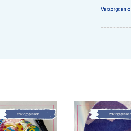
Verzorgt en 
Begeleiding scholen
Voor ouders van beelddenkers
Webs