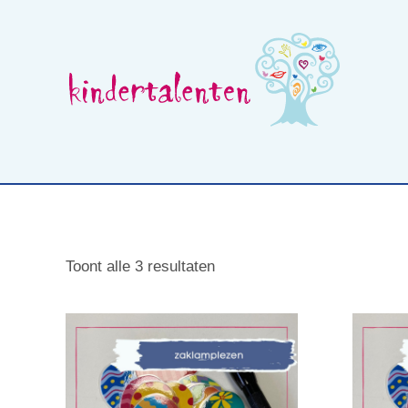
Skip
to
content
Wat is beelddenken
Opleidingen voor professionals
Toont alle 3 resultaten