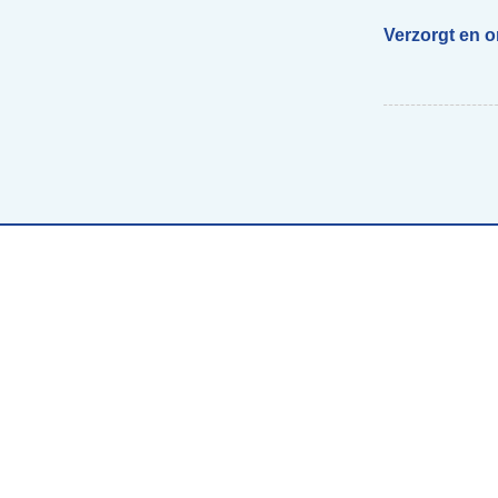
Verzorgt en 
Begeleiding scholen
Voor ouders van beelddenkers
Webs