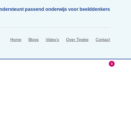
ondersteunt passend onderwijs voor beelddenkers
Home
Blogs
Video's
Over Tineke
Contact
0
hop
0 Items