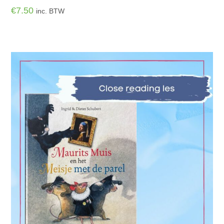
€
7.50
inc. BTW