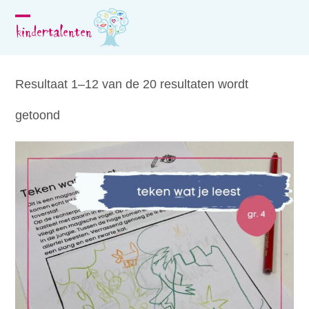
Skip
to
Open
Close
content
mobile
mobile
menu
menu
Resultaat 1–12 van de 20 resultaten wordt
getoond