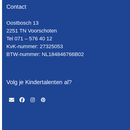
Contact
Oost­bosch 13
2251 TN Voorschoten
Tel 071 – 576 40 12
KvK-nummer: 27325053
BTW-num­mer: NL184846766B02
Volg je Kindertalenten al?
Email
Facebook
Instagram
Pinterest