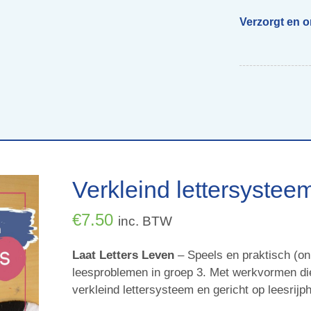
Verzorgt en 
Begeleiding scholen
Voor ouders van beelddenkers
Webs
Verkleind lettersystee
€
7.50
inc. BTW
Laat Letters Leven
– Speels en praktisch (onl
leesproblemen in groep 3. Met werkvormen die
verkleind lettersysteem en gericht op leesrijp