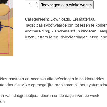
Verkleind
Toevoegen aan winkelwagen
lettersysteem
-
Categorieën:
Downloads
,
Lesmateriaal
S
Tags:
basisvoorwaarde om tot lezen te kome
aantal
voorbereiding
,
klankbewustzijn kinderen
,
lees
lezen
,
letters leren
,
risicoleerlingen lezen
,
spe
as ontstaan er, ondanks alle oefeningen in de kleuterklas, 
uterklas die wijze op mogelijke problemen bij het systematisc
n van klasgenootjes, kleuren en de dagen van de week.
ben