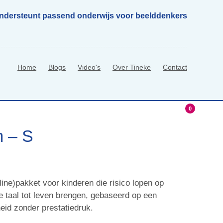
ondersteunt passend onderwijs voor beelddenkers
Home
Blogs
Video's
Over Tineke
Contact
0
hop
0 Items
m – S
ine)pakket voor kinderen die risico lopen op
 taal tot leven brengen, gebaseerd op een
heid zonder prestatiedruk.