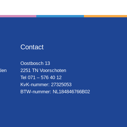
Contact
Oost­bosch 13
len
2251 TN Voorschoten
Tel 071 – 576 40 12
KvK-nummer: 27325053
BTW-num­mer: NL184846766B02