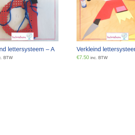
ind lettersysteem – A
Verkleind lettersyste
€
7.50
c. BTW
inc. BTW