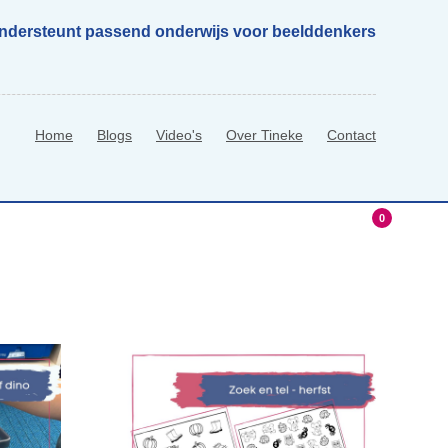
ondersteunt passend onderwijs voor beelddenkers
Home
Blogs
Video's
Over Tineke
Contact
0
hop
0 Items