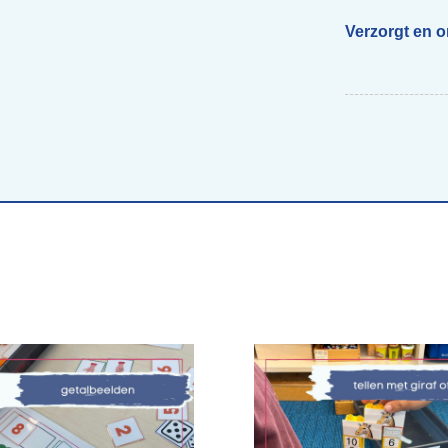
Verzorgt en 
Begeleiding scholen
Voor ouders van beelddenkers
Webs