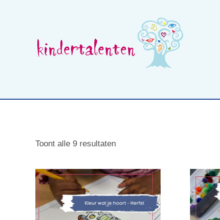
Skip
to
content
Wat is beelddenken
Opleidingen voor professionals
Toont alle 9 resultaten