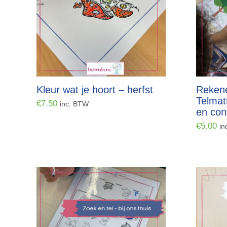
Kleur wat je hoort – herfst
Rekene
Telmat
€
7.50
inc. BTW
en con
€
5.00
in