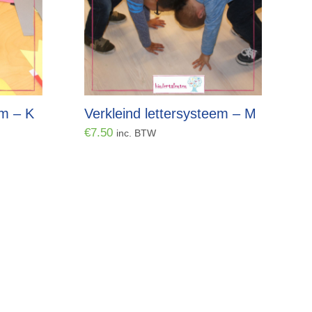
em – K
Verkleind lettersysteem – M
€
7.50
inc. BTW