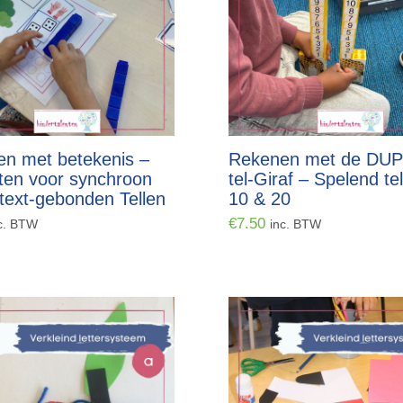
n met betekenis –
Rekenen met de DU
ten voor synchroon
tel-Giraf – Spelend tel
text-gebonden Tellen
10 & 20
€
7.50
c. BTW
inc. BTW