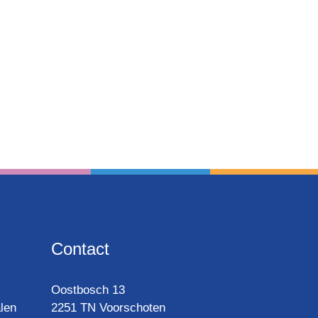
Contact
Oost­bosch 13
len
2251 TN Voorschoten