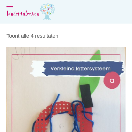
Skip
to
Open
Close
content
mobile
mobile
menu
menu
Toont alle 4 resultaten