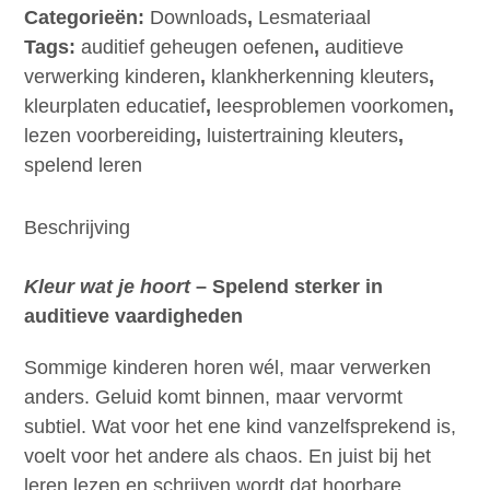
je
Categorieën:
Downloads
,
Lesmateriaal
hoort
Tags:
auditief geheugen oefenen
,
auditieve
–
verwerking kinderen
,
klankherkenning kleuters
,
voorjaar
kleurplaten educatief
,
leesproblemen voorkomen
,
aantal
lezen voorbereiding
,
luistertraining kleuters
,
spelend leren
Beschrijving
Kleur wat je hoort
– Spelend sterker in
auditieve vaardigheden
Sommige kinderen horen wél, maar verwerken
anders. Geluid komt binnen, maar vervormt
subtiel. Wat voor het ene kind vanzelfsprekend is,
voelt voor het andere als chaos. En juist bij het
leren lezen en schrijven wordt dat hoorbare