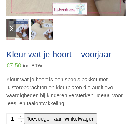
previous
next
slide
slide
Kleur wat je hoort – voorjaar
€
7.50
inc. BTW
Kleur wat je hoort is een speels pakket met
luisteropdrachten en kleurplaten die auditieve
vaardigheden bij kinderen versterken. Ideaal voor
lees- en taalontwikkeling.
Kleur
Toevoegen aan winkelwagen
wat