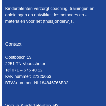
Kindertalenten verzorgt coaching, trainingen en
opleidingen en ontwikkelt lesmethodes en -
materialen voor het (thuis)onderwijs.
Contact
Oost­bosch 13
2251 TN Voorschoten
Tel 071 – 576 40 12
KvK-nummer: 27325053
BTW-num­mer: NL184846766B02
Volg je Kindertalenten al?