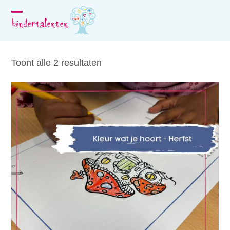
Skip
to
Open
Close
content
mobile
mobile
menu
menu
Toont alle 2 resultaten