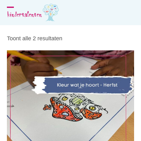
Skip
to
Open
Close
content
mobile
mobile
menu
menu
Toont alle 2 resultaten