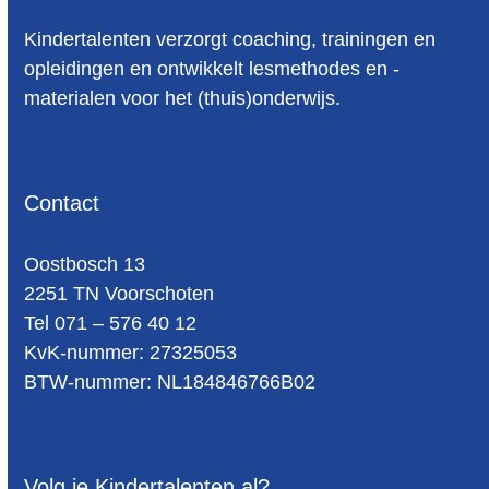
Kindertalenten verzorgt coaching, trainingen en
opleidingen en ontwikkelt lesmethodes en -
materialen voor het (thuis)onderwijs.
Contact
Oost­bosch 13
2251 TN Voorschoten
Tel 071 – 576 40 12
KvK-nummer: 27325053
BTW-num­mer: NL184846766B02
Volg je Kindertalenten al?