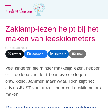
Skip
to
Open
Close
content
mobile
mobile
menu
menu
Zaklamp-lezen helpt bij het
maken van leeskilometers
18 maart 2021
Twitter
Facebook
LinkedIn
Email
Veel kinderen die minder makkelijk lezen, hebben
er in de loop van de tijd een aversie tegen
ontwikkeld. Jammer, maar waar. Toch blijft het
advies JUIST voor deze kinderen: Leeskilometers
maken!
De aantrekkingskracht van zaklamp-