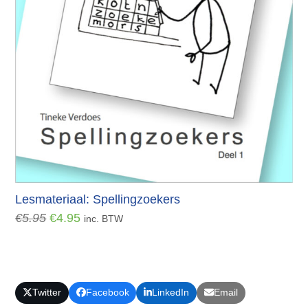
Lesmateriaal: Spellingzoekers
Oorspronkelijke
Huidige
€
5.95
€
4.95
inc. BTW
prijs
prijs
was:
is:
€5.95.
€4.95.
Twitter
Facebook
LinkedIn
Email