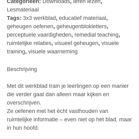
Categorieën:
Downloads
,
leren lezen
,
–
Lesmateriaal
Geheugenblokletters
Tags:
3x3 werkblad
,
educatief materiaal
,
3x3
geheugen oefenen
,
geheugenblokletters
,
(2
perceptuele vaardigheden
,
remedial teaching
,
letters)
ruimtelijke relaties
,
visueel geheugen
,
visuele
aantal
training
,
visuele waarneming
Beschrijving
Met dit werkblad train je leerlingen op een manier
die verder gaat dan alleen maar kijken en
overschrijven.
Ze oefenen met het écht vasthouden van
ruimtelijke informatie – even niet op het blad, maar
in hun hoofd.