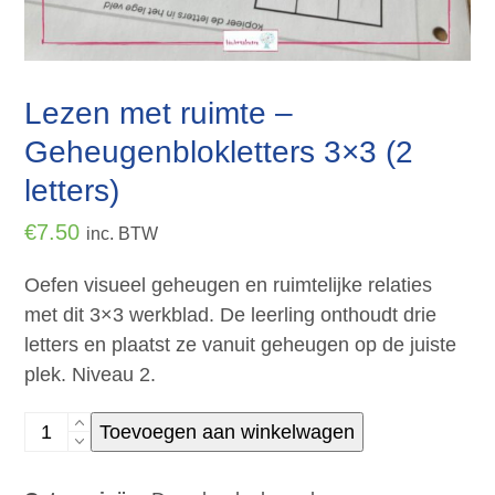
Lezen met ruimte –
Geheugenblokletters 3×3 (2
letters)
€
7.50
inc. BTW
Oefen visueel geheugen en ruimtelijke relaties
met dit 3×3 werkblad. De leerling onthoudt drie
letters en plaatst ze vanuit geheugen op de juiste
plek. Niveau 2.
Lezen
Toevoegen aan winkelwagen
met
ruimte