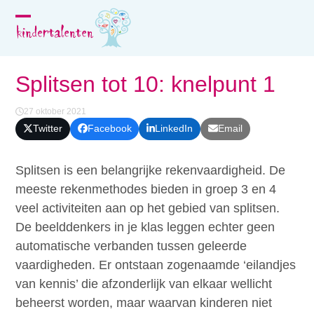
Skip
to
Open
Close
content
mobile
mobile
menu
menu
Splitsen tot 10: knelpunt 1
27 oktober 2021
Twitter
Facebook
LinkedIn
Email
Splitsen is een belangrijke rekenvaardigheid. De
meeste rekenmethodes bieden in groep 3 en 4
veel activiteiten aan op het gebied van splitsen.
De beelddenkers in je klas leggen echter geen
automatische verbanden tussen geleerde
vaardigheden. Er ontstaan zogenaamde ‘eilandjes
van kennis’ die afzonderlijk van elkaar wellicht
beheerst worden, maar waarvan kinderen niet