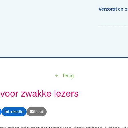
Verzorgt en 
Begeleiding scholen
Voor ouders van beelddenkers
Webs
Terug
voor zwakke lezers
LinkedIn
Email