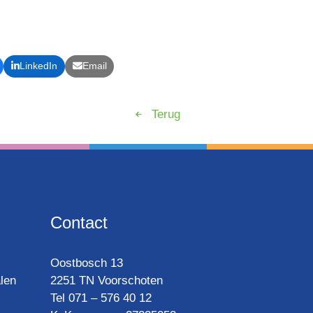
LinkedIn
Email
Terug
Contact
Oost­bosch 13
len
2251 TN Voorschoten
Tel 071 – 576 40 12