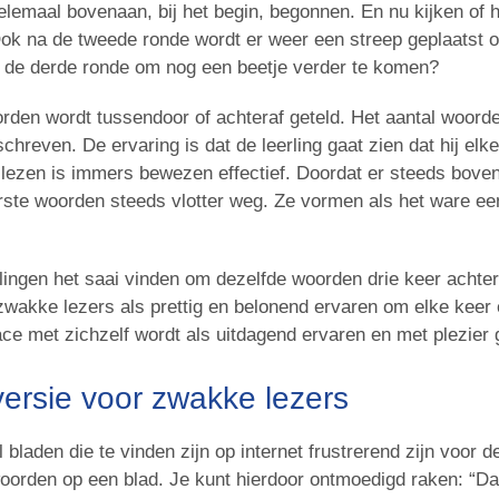
elemaal bovenaan, bij het begin, begonnen. En nu kijken of 
ok na de tweede ronde wordt er weer een streep geplaatst o
n de derde ronde om nog een beetje verder te komen?
rden wordt tussendoor of achteraf geteld. Het aantal woor
hreven. De ervaring is dat de leerling gaat zien dat hij elk
 lezen is immers bewezen effectief. Doordat er steeds bove
ste woorden steeds vlotter weg. Ze vormen als het ware ee
lingen het saai vinden om dezelfde woorden drie keer achter 
zwakke lezers als prettig en belonend ervaren om elke keer
ce met zichzelf wordt als uitdagend ervaren en met plezier
ersie voor zwakke lezers
 bladen die te vinden zijn op internet frustrerend zijn voor 
oorden op een blad. Je kunt hierdoor ontmoedigd raken: “Da