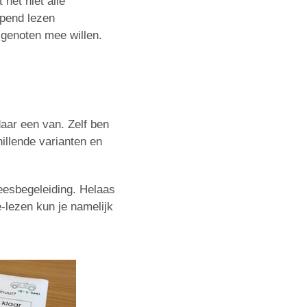
het niet alle
jpend lezen
sgenoten mee willen.
aar een van. Zelf ben
hillende varianten en
leesbegeleiding. Helaas
-lezen kun je namelijk