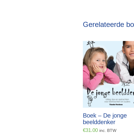
Gerelateerde b
Boek – De jonge
beelddenker
€
31.00
inc. BTW