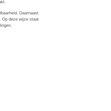
akt.
aalbaarheid. Daarnaast
 Op deze wijze staat
lingen.