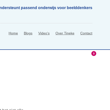
ondersteunt passend onderwijs voor beelddenkers
Home
Blogs
Video's
Over Tineke
Contact
0
hop
0 Items