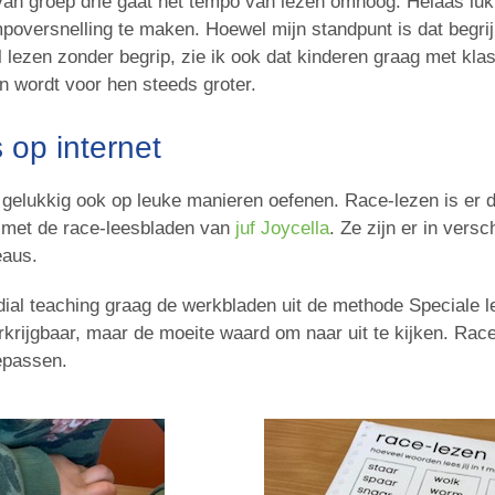
van groep drie gaat het tempo van lezen omhoog. Helaas lukt 
poversnelling te maken. Hoewel mijn standpunt is dat begri
el lezen zonder begrip, zie ik ook dat kinderen graag met kla
 wordt voor hen steeds groter.
 op internet
gelukkig ook op leuke manieren oefenen. Race-lezen is er d
j met de race-leesbladen van
juf Joycella
. Ze zijn er in versc
eaus.
edial teaching graag de werkbladen uit de methode Speciale 
rkrijgbaar, maar de moeite waard om naar uit te kijken. Race
epassen.