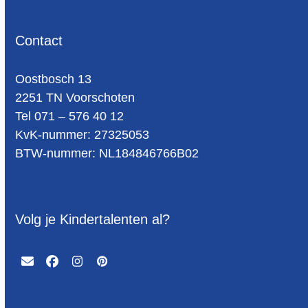
Contact
Oost­bosch 13
2251 TN Voorschoten
Tel 071 – 576 40 12
KvK-nummer: 27325053
BTW-num­mer: NL184846766B02
Volg je Kindertalenten al?
Email
Facebook
Instagram
Pinterest