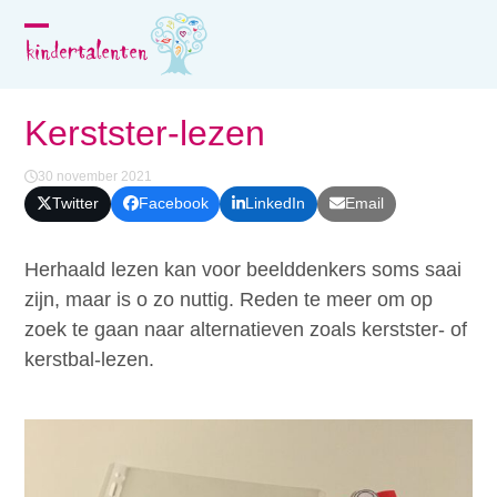
Skip
to
Open
Close
content
mobile
mobile
menu
menu
Kerstster-lezen
30 november 2021
Twitter
Facebook
LinkedIn
Email
Herhaald lezen kan voor beelddenkers soms saai
zijn, maar is o zo nuttig. Reden te meer om op
zoek te gaan naar alternatieven zoals kerstster- of
kerstbal-lezen.