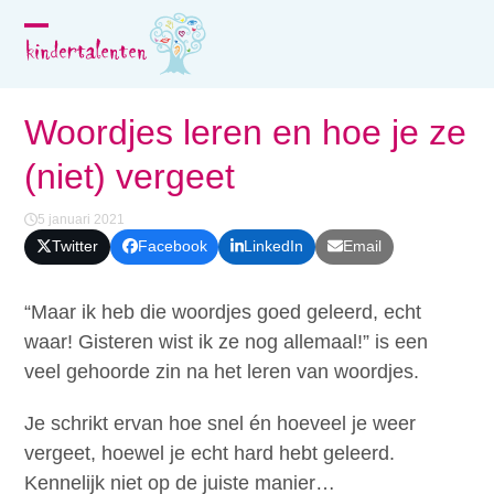
Skip
to
Open
Close
content
mobile
mobile
menu
menu
Woordjes leren en hoe je ze
(niet) vergeet
5 januari 2021
Twitter
Facebook
LinkedIn
Email
“Maar ik heb die woordjes goed geleerd, echt
waar! Gisteren wist ik ze nog allemaal!” is een
veel gehoorde zin na het leren van woordjes.
Je schrikt ervan hoe snel én hoeveel je weer
vergeet, hoewel je echt hard hebt geleerd.
Kennelijk niet op de juiste manier…