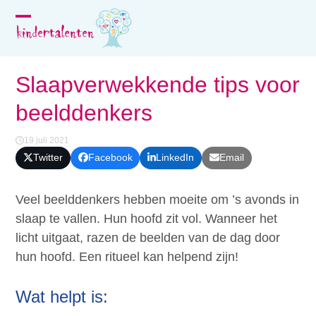
Skip
to
Open
Close
content
mobile
mobile
menu
menu
Slaapverwekkende tips voor
beelddenkers
19 juli 2021
Twitter
Facebook
LinkedIn
Email
Veel beelddenkers hebben moeite om ’s avonds in
slaap te vallen. Hun hoofd zit vol. Wanneer het
licht uitgaat, razen de beelden van de dag door
hun hoofd. Een ritueel kan helpend zijn!
Wat helpt is: