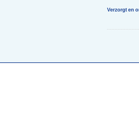
Verzorgt en 
Begeleiding scholen
Voor ouders van beelddenkers
Webs