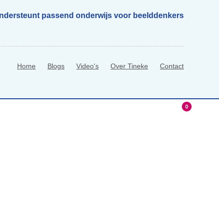
ondersteunt passend onderwijs voor beelddenkers
Home
Blogs
Video's
Over Tineke
Contact
0
hop
0 Items