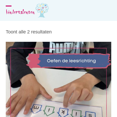
Skip
to
Open
Close
content
mobile
mobile
menu
menu
Toont alle 2 resultaten