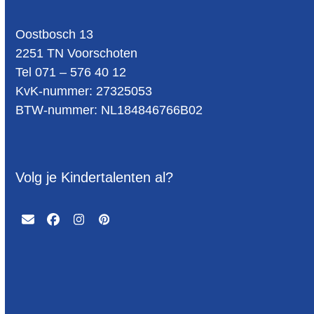
Oost­bosch 13
2251 TN Voorschoten
Tel 071 – 576 40 12
KvK-nummer: 27325053
BTW-num­mer: NL184846766B02
Volg je Kindertalenten al?
Email
Facebook
Instagram
Pinterest