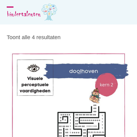
Skip
to
Open
Close
content
mobile
mobile
menu
menu
Toont alle 4 resultaten