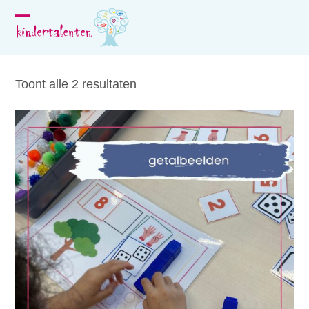
Skip
to
Open
Close
content
mobile
mobile
menu
menu
Toont alle 2 resultaten