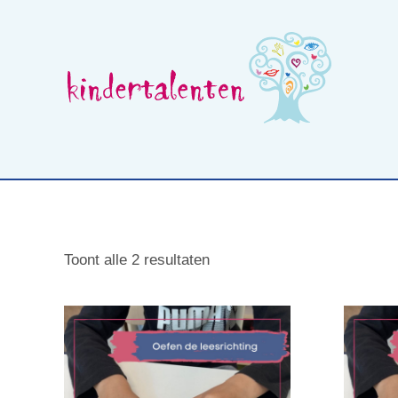
Skip
to
content
Wat is beelddenken
Opleidingen voor professionals
Toont alle 2 resultaten