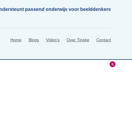
ondersteunt passend onderwijs voor beelddenkers
Home
Blogs
Video's
Over Tineke
Contact
0
hop
0 Items