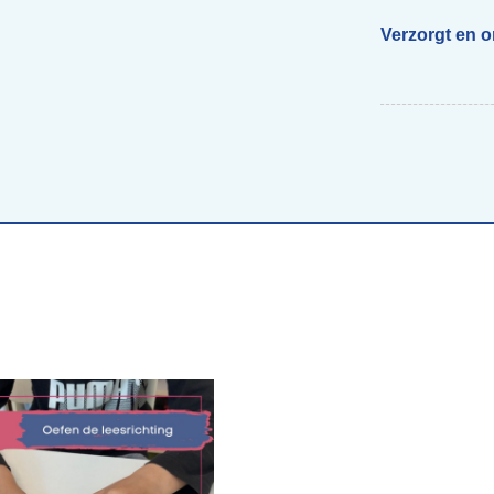
Verzorgt en 
Begeleiding scholen
Voor ouders van beelddenkers
Webs