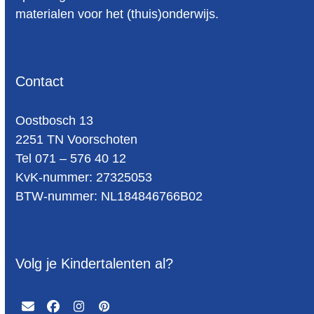
materialen voor het (thuis)onderwijs.
Contact
Oost­bosch 13
2251 TN Voorschoten
Tel 071 – 576 40 12
KvK-nummer: 27325053
BTW-num­mer: NL184846766B02
Volg je Kindertalenten al?
Email
Facebook
Instagram
Pinterest