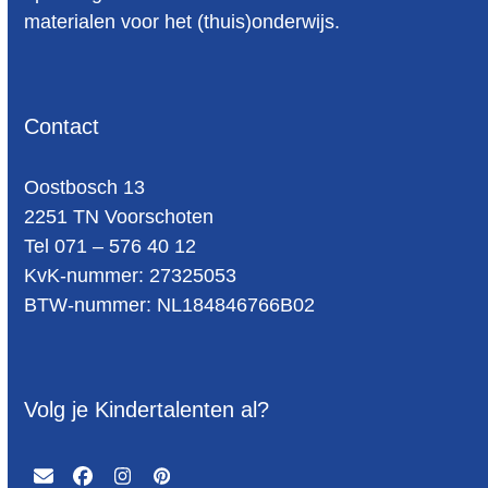
materialen voor het (thuis)onderwijs.
Contact
Oost­bosch 13
2251 TN Voorschoten
Tel 071 – 576 40 12
KvK-nummer: 27325053
BTW-num­mer: NL184846766B02
Volg je Kindertalenten al?
Email
Facebook
Instagram
Pinterest