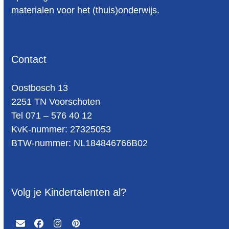
materialen voor het (thuis)onderwijs.
Contact
Oost­bosch 13
2251 TN Voorschoten
Tel 071 – 576 40 12
KvK-nummer: 27325053
BTW-num­mer: NL184846766B02
Volg je Kindertalenten al?
Email
Facebook
Instagram
Pinterest