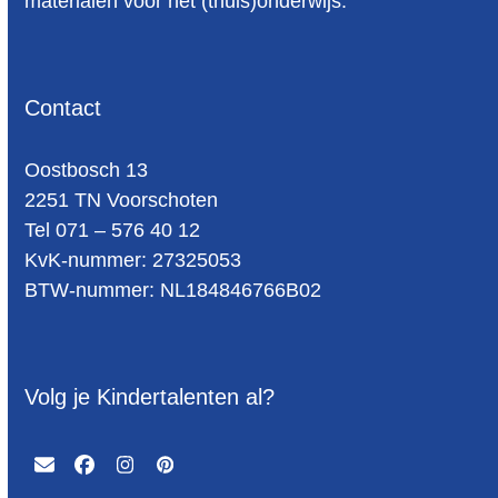
materialen voor het (thuis)onderwijs.
Contact
Oost­bosch 13
2251 TN Voorschoten
Tel 071 – 576 40 12
KvK-nummer: 27325053
BTW-num­mer: NL184846766B02
Volg je Kindertalenten al?
Email
Facebook
Instagram
Pinterest