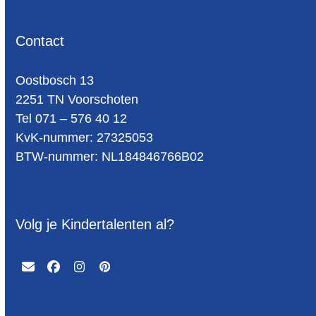
Contact
Oost­bosch 13
2251 TN Voorschoten
Tel 071 – 576 40 12
KvK-nummer: 27325053
BTW-num­mer: NL184846766B02
Volg je Kindertalenten al?
Email
Facebook
Instagram
Pinterest