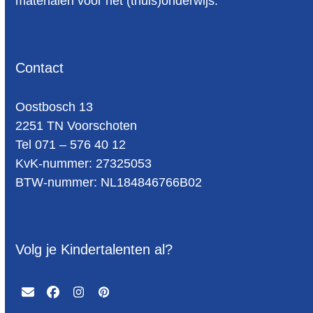
materialen voor het (thuis)onderwijs.
Contact
Oost­bosch 13
2251 TN Voorschoten
Tel 071 – 576 40 12
KvK-nummer: 27325053
BTW-num­mer: NL184846766B02
Volg je Kindertalenten al?
Email
Facebook
Instagram
Pinterest