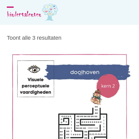
Skip
to
Open
Close
content
mobile
mobile
menu
menu
Toont alle 3 resultaten