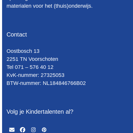
materialen voor het (thuis)onderwijs.
Contact
Oost­bosch 13
2251 TN Voorschoten
Tel 071 – 576 40 12
KvK-nummer: 27325053
BTW-num­mer: NL184846766B02
Volg je Kindertalenten al?
Email
Facebook
Instagram
Pinterest