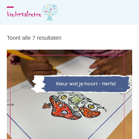
Skip
to
Open
Close
content
mobile
mobile
menu
menu
Toont alle 7 resultaten