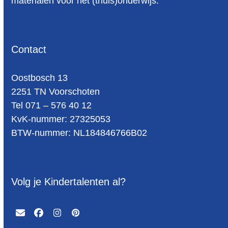
materialen voor het (thuis)onderwijs.
Contact
Oost­bosch 13
2251 TN Voorschoten
Tel 071 – 576 40 12
KvK-nummer: 27325053
BTW-num­mer: NL184846766B02
Volg je Kindertalenten al?
Email
Facebook
Instagram
Pinterest