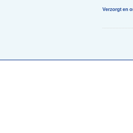
Verzorgt en 
Begeleiding scholen
Voor ouders van beelddenkers
Webs