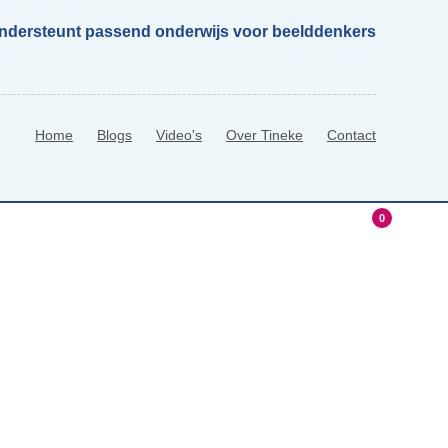
ondersteunt passend onderwijs voor beelddenkers
Home
Blogs
Video's
Over Tineke
Contact
0
hop
0 Items