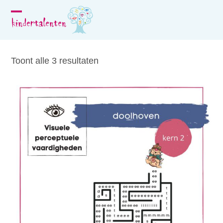
Skip
to
Open
Close
content
mobile
mobile
menu
menu
Toont alle 3 resultaten