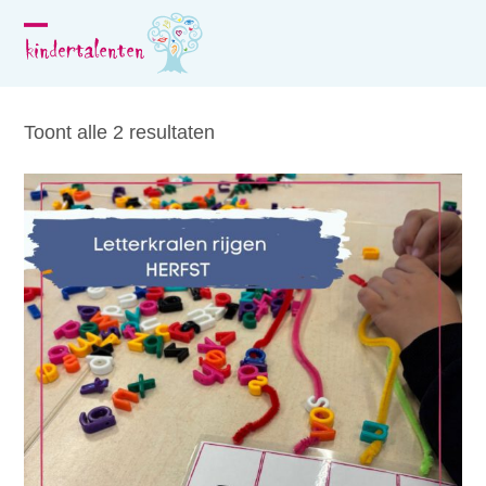
Skip
to
Open
Close
content
mobile
mobile
menu
menu
Toont alle 2 resultaten