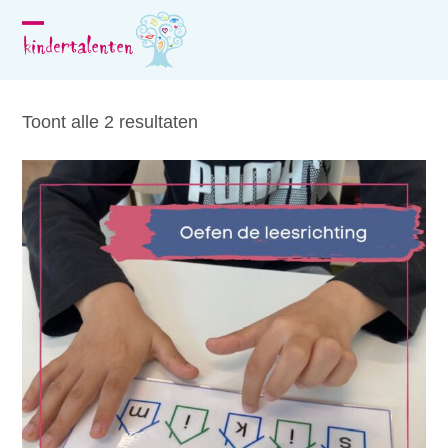
Skip
to
Open
Close
content
mobile
mobile
menu
menu
Toont alle 2 resultaten