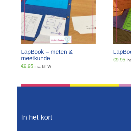
LapBook – meten &
LapBo
meetkunde
€
9.95
in
€
9.95
inc. BTW
In het kort