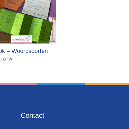
ok – Woordsoorten
c. BTW
Contact