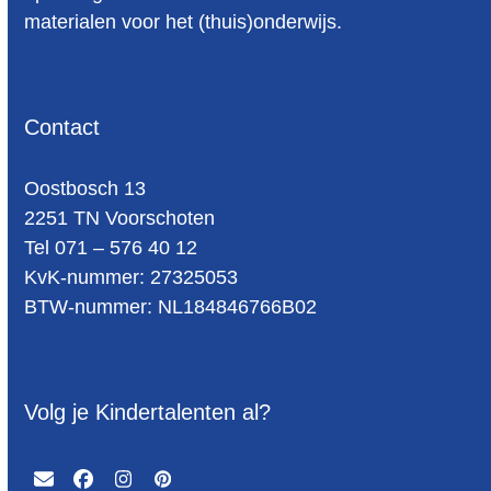
materialen voor het (thuis)onderwijs.
Contact
Oost­bosch 13
2251 TN Voorschoten
Tel 071 – 576 40 12
KvK-nummer: 27325053
BTW-num­mer: NL184846766B02
Volg je Kindertalenten al?
Email
Facebook
Instagram
Pinterest