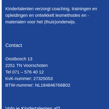
Kindertalenten verzorgt coaching, trainingen en
opleidingen en ontwikkelt lesmethodes en -
materialen voor het (thuis)onderwijs.
Contact
Oost­bosch 13
2251 TN Voorschoten
Tel 071 – 576 40 12
KvK-nummer: 27325053
BTW-num­mer: NL184846766B02
Volg je Kindertalenten al?