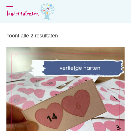
Skip
to
Open
Close
content
mobile
mobile
menu
menu
Toont alle 2 resultaten